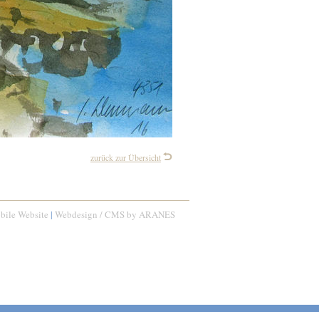
zurück zur Übersicht
bile Website
|
Webdesign / CMS by ARANES