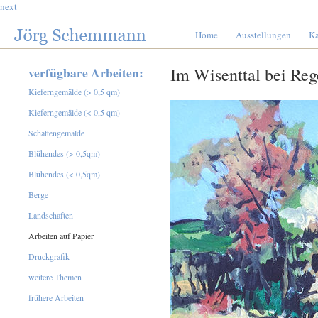
next
Home
Ausstellungen
Ka
verfügbare Arbeiten:
Im Wisenttal bei Re
Kieferngemälde (> 0,5 qm)
Kieferngemälde (< 0,5 qm)
Schattengemälde
Blühendes (> 0,5qm)
Blühendes (< 0,5qm)
Berge
Landschaften
Arbeiten auf Papier
Druckgrafik
weitere Themen
frühere Arbeiten