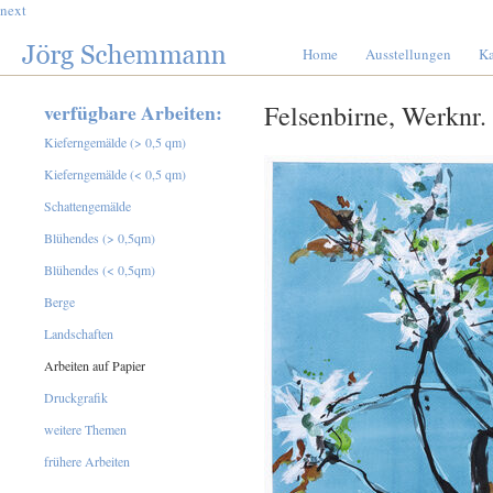
next
Home
Ausstellungen
Ka
verfügbare Arbeiten:
Felsenbirne, Werknr.
Kieferngemälde (> 0,5 qm)
Kieferngemälde (< 0,5 qm)
Schattengemälde
Blühendes (> 0,5qm)
Blühendes (< 0,5qm)
Berge
Landschaften
Arbeiten auf Papier
Druckgrafik
weitere Themen
frühere Arbeiten