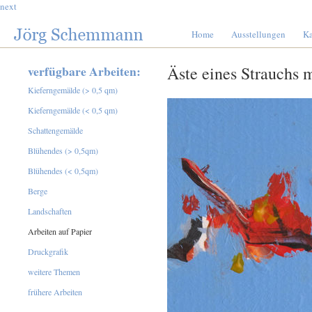
next
Home
Ausstellungen
Ka
verfügbare Arbeiten:
Äste eines Strauchs m
Kieferngemälde (> 0,5 qm)
Kieferngemälde (< 0,5 qm)
Schattengemälde
Blühendes (> 0,5qm)
Blühendes (< 0,5qm)
Berge
Landschaften
Arbeiten auf Papier
Druckgrafik
weitere Themen
frühere Arbeiten