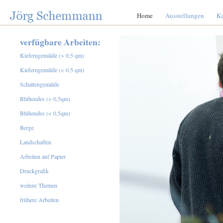
Home
Ausstellungen
Ka
verfügbare Arbeiten:
Kieferngemälde (> 0,5 qm)
Kieferngemälde (< 0,5 qm)
Schattengemälde
Blühendes (> 0,5qm)
Blühendes (< 0,5qm)
Berge
Landschaften
Arbeiten auf Papier
Druckgrafik
weitere Themen
frühere Arbeiten